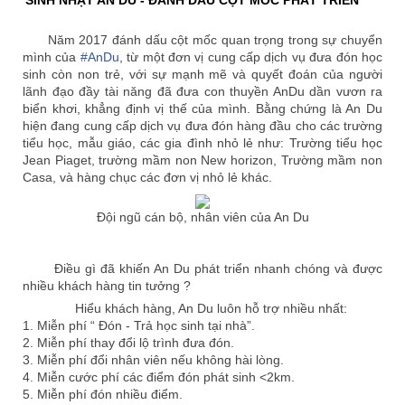
SINH NHẬT AN DU - ĐÁNH DẤU CỘT MỐC PHÁT TRIỂN
Năm 2017 đánh dấu cột mốc quan trọng trong sự chuyển
mình của
#
AnDu
, từ một đơn vị cung cấp dịch vụ đưa đón học
sinh còn non trẻ, với sự mạnh mẽ và quyết đoán của người
lãnh đạo đầy tài năng đã đưa con thuyền AnDu dần vươn ra
biển khơi, khẳng định vị thế của mình. Bằng chứng là An Du
hiện đang cung cấp dịch vụ đưa đón hàng đầu cho các trường
tiểu học, mẫu giáo, các gia đình nhỏ lẻ như: Trường tiểu học
Jean Piaget, trường mầm non New horizon,
Trường mầm non
Casa, và hàng chục các đơn vị nhỏ lẻ khác.
Đội ngũ cán bộ, nhân viên của An Du
Điều gì đã khiến An Du phát triển nhanh chóng và được
nhiều khách hàng tin tưởng ?
Hiểu khách hàng, An Du luôn hỗ trợ nhiều nhất:
🐾
🐾
🐾
1. Miễn phí “ Đón - Trả học sinh tại nhà”.
2. Miễn phí thay đổi lộ trình đưa đón.
3. Miễn phí đổi nhân viên nếu không hài lòng.
4. Miễn cước phí các điểm đón phát sinh <2km.
5. Miễn phí đón nhiều điểm.